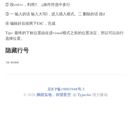
② 按ctrl+v，利用↑、↓操作符选中多行
③ 一 输入的话 输入大写I，进入插入模式。二 删除的话 按d
④ 编辑好后按两下ESC，完成
Tips: 最终的下标位置由在进visual模式之前的位置决定，所以可以自行
选择位置。
隐藏行号
:se nonu
京ICP备19001948号-3
© 2026
脚踏实地，仰望星空
. 由
Typecho
强力驱动.